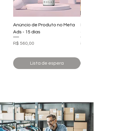
Anúncio de Produto no Meta
Planejamento de venda
Ads - 15 dias
commerce
Preço
Preço normal
R$ 560,00
R$ 1.390,00
Lista de espera