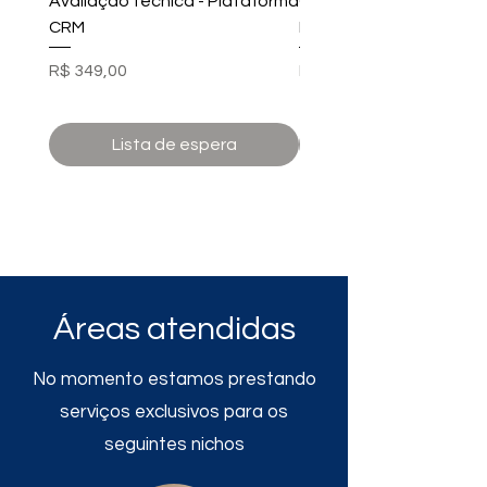
Avaliação técnica - Plataforma
Gestão de Anúncios no
CRM
Instagram
Preço
Preço
R$ 349,00
R$ 1.680,00
Lista de espera
Áreas atendidas
No momento estamos prestando
serviços exclusivos para os
seguintes nichos