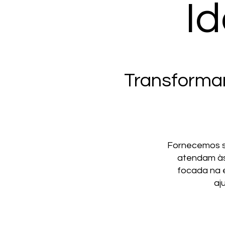
Id
Transformam
Fornecemos so
atendam às
focada na e
aj