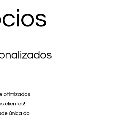
cios
sonalizados
e otimizados
 clientes!
ade única do