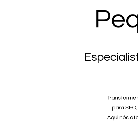
Peq
Especialis
Transforme 
para SEO,
Aqui nós of