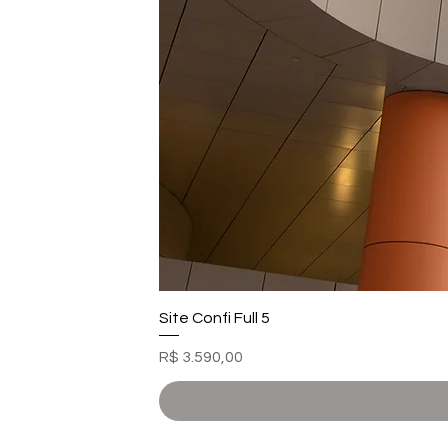
Site Confi Full 5
Preço
R$ 3.590,00