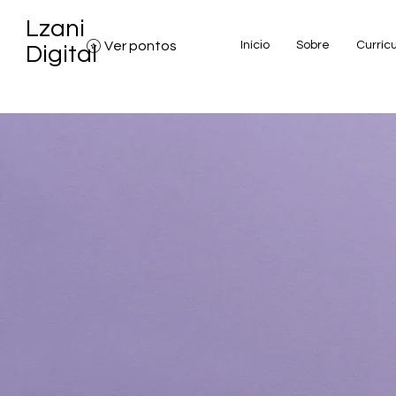
Lzani
Ver pontos
Início
Sobre
Curríc
Digital