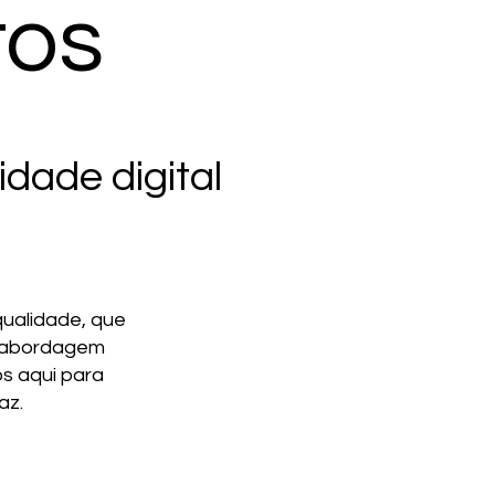
tos
dade digital
qualidade, que
a abordagem
s aqui para
az.