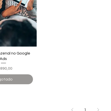
nzenal no Google
Ads
eço
 890,00
gotado
1