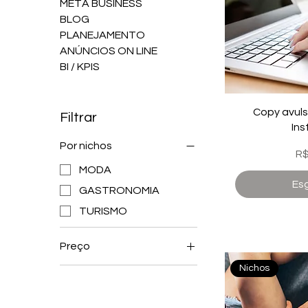
META BUSINESS
BLOG
PLANEJAMENTO
ANÚNCIOS ON LINE
BI / KPIS
Copy avuls
Filtrar
In
Por nichos
Pr
R$
MODA
Es
GASTRONOMIA
TURISMO
Preço
Nichos
R$ 39
R$ 890