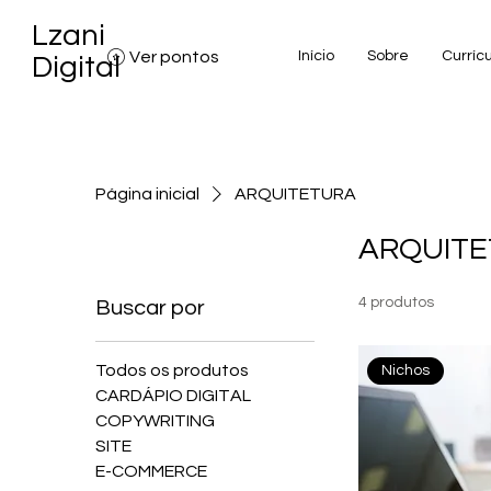
Lzani
Ver pontos
Início
Sobre
Curríc
Digital
Página inicial
ARQUITETURA
ARQUIT
4 produtos
Buscar por
Todos os produtos
Nichos
CARDÁPIO DIGITAL
COPYWRITING
SITE
E-COMMERCE