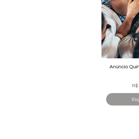
Anúncio Qui
Pr
R$
Es