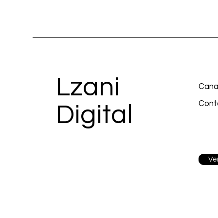
Lzani
Cana
Cont
Digital
Ver