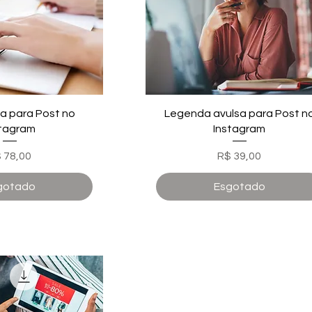
a para Post no
Legenda avulsa para Post n
stagram
Instagram
eço
Preço
 78,00
R$ 39,00
gotado
Esgotado