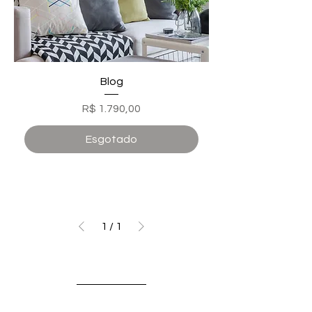
Blog
Preço
R$ 1.790,00
Esgotado
1
/
1