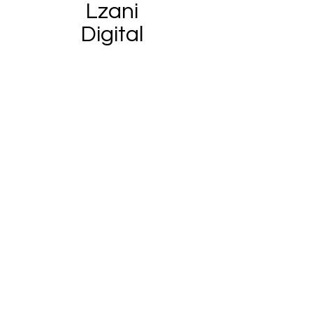
Lzani
Digital
Todo mês uma nova categoria de
produtos e serviços
Ver todos os serviços
Reuniões on line para todo o
Brasil e exterior
(13) 99704-4016
laiszani.digital@gmail.com
Política de Privacidade
Política de Cookies