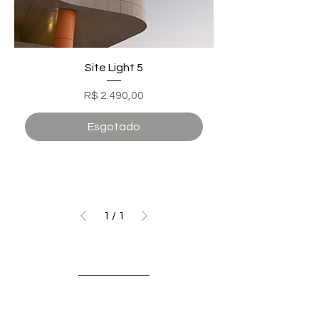
Site Light 5
Preço
R$ 2.490,00
Esgotado
1
/
1
Lzani