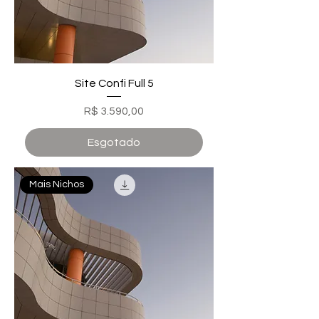
Site Confi Full 5
Preço
R$ 3.590,00
Esgotado
Mais Nichos